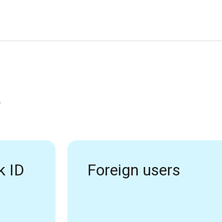
e
k ID
Foreign users